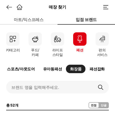
매장 찾기
마트/익스프레스
입점 브랜드
카테고리
푸드/
라이프
패션
편의
카페
스타일
서비스
스포츠/아웃도어
유아동패션
화장품
패션잡화
총 52개
전점
단골