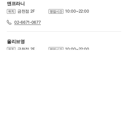
앤프라니
금천점 2F
10:00~22:00
위치
영업시간
02-6671-0677
관련 법규에 의해 담배, 주류, 종량제봉투, 복권은
결제 시 포인트 및 홈플머니 사용이 불가합니다.
올리브영
금천점 2F
10:00~22:00
위치
영업시간
결제 시 상품권이 사용됩니다.
바코드 확대
이동하시려는 서비스를 선택해주세요.
카테고리 전체보기
최저가 보상제
02-896-5290
사용가능 포인트
홈플머니
페
이
푸드/카페
0
P
지
엔프라니
닫
레스토랑/브런치
전문식당
푸드코트
기
김포점 1F
10:00~22:00
위치
영업시간
쿠폰을 선택해 주세요
카페
베이커리/디저트
분식/스낵
031-991-8811
Homeplus 온라인몰
The Club
상품할인 쿠폰은 자동 적용됩니다.
패스트푸드
디지털 상품권
변경
올리브영
라이프스타일
김포점 1F
10:00~22:00
위치
영업시간