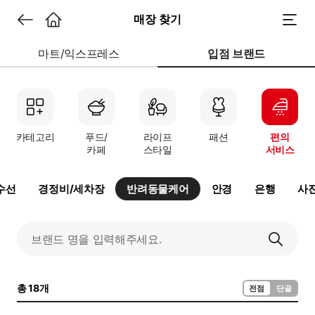
매장 찾기
마트/익스프레스
입점 브랜드
카테고리
푸드/
라이프
패션
편의
카페
스타일
서비스
수선
경정비/세차장
반려동물케어
안경
은행
사
총 18개
전점
단골